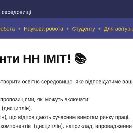
у середовищі
робота
Наукова робота
Студенту
Для абітурі
нти НН ІМІТ! 📚
творити освітнє середовище, яке відповідатиме ваш
пропозиціями, які можуть включати:
 (дисциплін).
н), що відповідають сучасним вимогам ринку праці.
 компонентів (дисциплін), наприклад, впровадження 