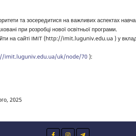
ритети та зосередитися на важливих аспектах навчал
овані при розробці нової освітньої програми.
и на сайті ІМІТ (http://imit.luguniv.edu.ua ) у вкла
//imit.luguniv.edu.ua/uk/node/70
):
го, 2025