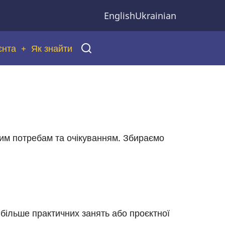
English
Ukrainian
єнта
Як знайти
им потребам та очікуванням. Збираємо
більше практичних занять або проєктної