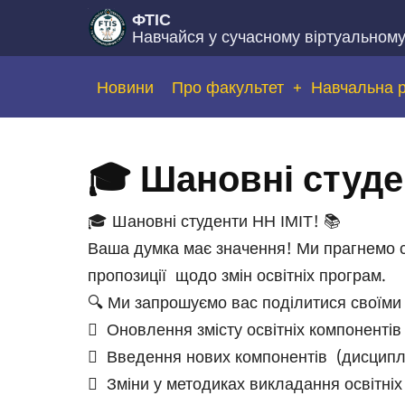
Перейти
ФТІС
Навчайся у сучасному віртуальном
до
основного
Основна
Новини
Про факультет
Навчальна 
вмісту
навіґація
🎓 Шановні студе
🎓 Шановні студенти НН ІМІТ! 📚
Ваша думка має значення! Ми прагнемо с
пропозиції щодо змін освітніх програм.
🔍 Ми запрошуємо вас поділитися своїми 
 Оновлення змісту освітніх компонентів
 Введення нових компонентів (дисциплі
 Зміни у методиках викладання освітніх