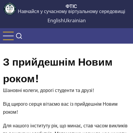
Перейти
ФТІС
Навчайся у сучасному віртуальному середовищі
до
основного
English
Ukrainian
вмісту
З прийдешнім Новим
роком!
Шановні колеги, дорогі студенти та друзі!
Від щирого серця вітаємо вас із прийдешнім Новим
роком!
Для нашого інституту рік, що минає, став часом викликів