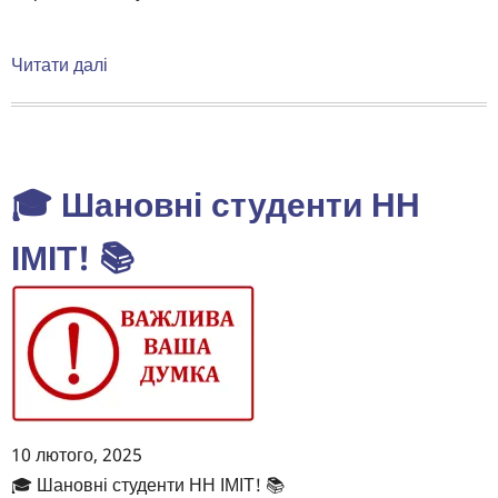
Читати далі
про
До
уваги
здобувачів
вищої
🎓 Шановні студенти НН
освіти
НН
ІМІТ! 📚
ІМІТ!
10 лютого, 2025
Body
🎓 Шановні студенти НН ІМІТ! 📚