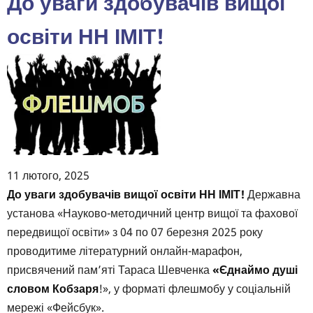
До уваги здобувачів вищої
web
програмування"
освіти НН ІМІТ!
11 лютого, 2025
Body
До уваги здобувачів вищої освіти НН ІМІТ!
Державна
установа «Науково-методичний центр вищої та фахової
передвищої освіти» з 04 по 07 березня 2025 року
проводитиме літературний онлайн-марафон,
присвячений пам’яті Тараса Шевченка
«Єднаймо душі
словом Кобзаря
!», у форматі флешмобу у соціальній
мережі «Фейсбук».