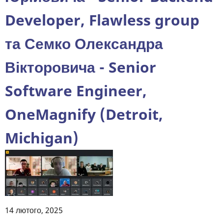
20
Developer, Flawless group
лютого
2025
та Семко Олександра
року.
Вікторовича - Senior
Software Engineer,
OneMagnify (Detroit,
Michigan)
14 лютого, 2025