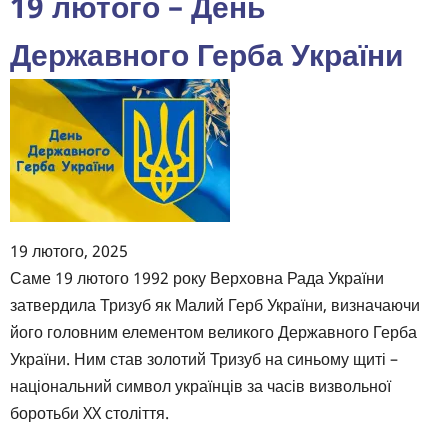
19 лютого – День
окупації
Автономної
Державного Герба України
Республіки
Крим
та
м.
Севастополь
19 лютого, 2025
Body
Саме 19 лютого 1992 року Верховна Рада України
затвердила Тризуб як Малий Герб України, визначаючи
його головним елементом великого Державного Герба
України. Ним став золотий Тризуб на синьому щиті –
національний символ українців за часів визвольної
боротьби XX століття.
⠀