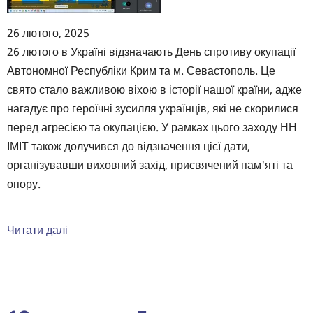
26 лютого, 2025
Body
26 лютого в Україні відзначають День спротиву окупації
Автономної Республіки Крим та м. Севастополь. Це
свято стало важливою віхою в історії нашої країни, адже
нагадує про героїчні зусилля українців, які не скорилися
перед агресією та окупацією. У рамках цього заходу НН
ІМІТ також долучився до відзначення цієї дати,
організувавши виховний захід, присвячений пам'яті та
опору.
Читати далі
про
26
лютого
День
спротиву