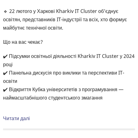
OneMagnify
🔹 22 лютого у Харкові Kharkiv IT Cluster об’єднує
(Detroit,
освітян, представників IT-індустрії та всіх, хто формує
Michigan)
майбутнє технічної освіти.
Що на вас чекає?
✔️ Підсумки освітньої діяльності Kharkiv IT Cluster у 2024
році
✔️ Панельна дискусія про виклики та перспективи IT-
освіти
✔️ Відкриття Кубка університетів з програмування —
наймасштабнішого студентського змагання
Читати далі
про
💬
Запрошуємо