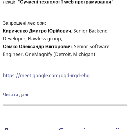
лекція "
Сучасні технології web програмування
"
Запрошені лектори:
Кириченко Дмитро Юрійович
. Senior Backend
Developer, Flawless group,
Семко Олександр Вікторович
, Senior Software
Engineer, OneMagnify (Detroit, Michigan)
https://meet.google.com/dqd-irqd-ehg
Читати далі
про
Гостьова
лекція
"Сучасні
технології