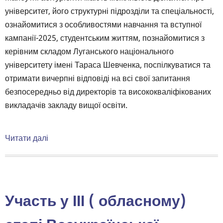
університет, його структурні підрозділи та спеціальності,
ознайомитися з особливостями навчання та вступної
кампанії-2025, студентським життям, познайомитися з
керівним складом Луганського національного
університету імені Тараса Шевченка, поспілкуватися та
отримати вичерпні відповіді на всі свої запитання
безпосередньо від директорів та висококваліфікованих
викладачів закладу вищої освіти.
Читати далі
про
ДЕНЬ
ВІДКРИТИХ
ДВЕРЕЙ
ОНЛАЙН❗️
Участь у ІІІ ( обласному)