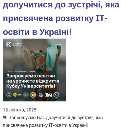
Кириченко
долучитися до зустрічі, яка
Дмитра
присвячена розвитку IT-
Юрійовича
-
освіти в Україні!
Senior
Backend
Developer,
Flawless
group
та
Семко
Олександра
Вікторовича
-
Senior
13 лютого, 2025
Software
Body
💬 Запрошуємо Вас долучитися до зустрічі, яка
Engineer,
присвячена розвитку IT-освіти в Україні!