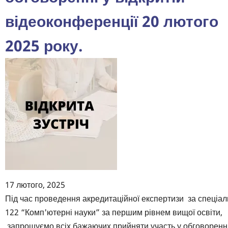
відеоконференції 20 лютого
2025 року.
17 лютого, 2025
Body
Під час проведення акредитаційної експертизи за спеціал
122 “Комп'ютерні науки” за першим рівнем вищої освіти,
запрошуємо всіх бажаючих прийняти участь у обговоренні