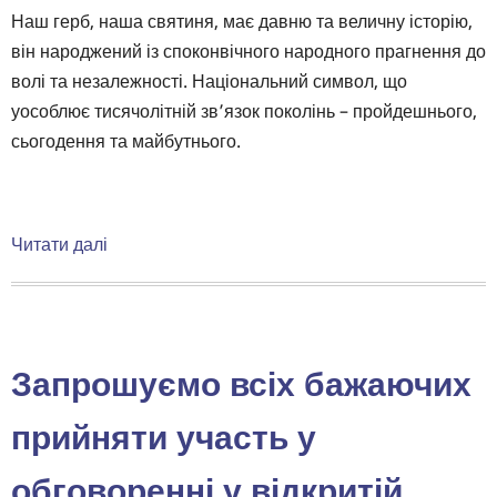
Наш герб, наша святиня, має давню та величну історію,
він народжений із споконвічного народного прагнення до
волі та незалежності. Національний символ, що
уособлює тисячолітній зв’язок поколінь – пройдешнього,
сьогодення та майбутнього.
⠀
Читати далі
про
19
лютого
–
День
Запрошуємо всіх бажаючих
Державного
Герба
прийняти участь у
України
обговоренні у відкритій