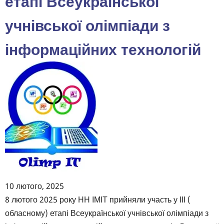
етапі Всеукраїнської
учнівської олімпіади з
інформаційних технологій
10 лютого, 2025
Body
8 лютого 2025 року НН ІМІТ прийняли участь у ІІІ (
обласному) етапі Всеукраїнської учнівської олімпіади з