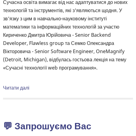
Body
Сучасна освіта вимагає від нас адаптуватися до нових
технологій та інструментів, які з'являються щодня. У
зв'язку з цим в навчально-науковому інституті
математики та інформаційних технологій за участю
Кириченко Дмитра Юрійовича - Senior Backend
Developer, Flawless group та Семко Олександра
Вікторовича - Senior Software Engineer, OneMagnify
(Detroit, Michigan), відбулась гостьова лекція на тему
«Сучасні технології web програмування».
Читати далі
про
Гостьова
лекція
за
участю за
💬 Запрошуємо Вас
участю