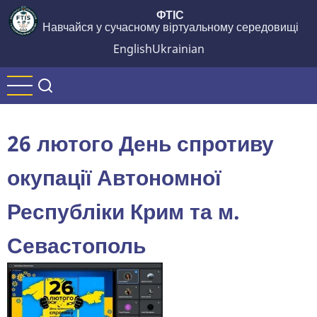
Перейти
ФТІС
Навчайся у сучасному віртуальному середовищі
до
основного
English
Ukrainian
вмісту
26 лютого День спротиву
окупації Автономної
Республіки Крим та м.
Севастополь