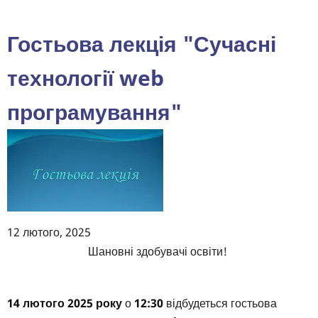
Вас
долучитися
Гостьова лекція "Сучасні
до
зустрічі,
технології web
яка
програмування"
присвячена
розвитку
IT-
освіти
в
Україні!
12 лютого, 2025
Body
Шановні здобувачі освіти!
14 лютого 2025 року
о
12:30
відбудеться гостьова