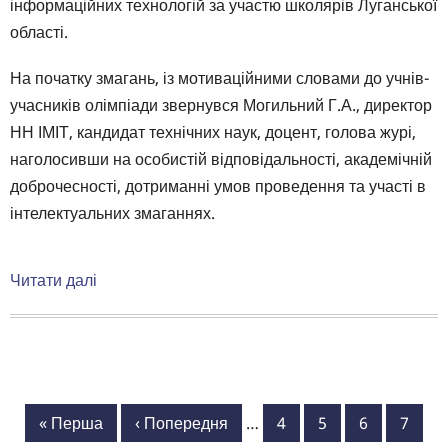
інформаційних технологій за участю школярів Луганської
області.
На початку змагань, із мотиваційними словами до учнів-
учасників олімпіади звернувся Могильний Г.А., директор
НН ІМІТ, кандидат технічних наук, доцент, голова журі,
наголосивши на особистій відповідальності, академічній
доброчесності, дотриманні умов проведення та участі в
інтелектуальних змаганнях.
Читати далі
про
Участь
у
ІІІ
(
Розбивка
обласному)
Перша
« Перша
Попередня
‹ Попередня
…
Сторінка
4
Сторінка
5
Сторінка
6
Сторі
7
на
етапі