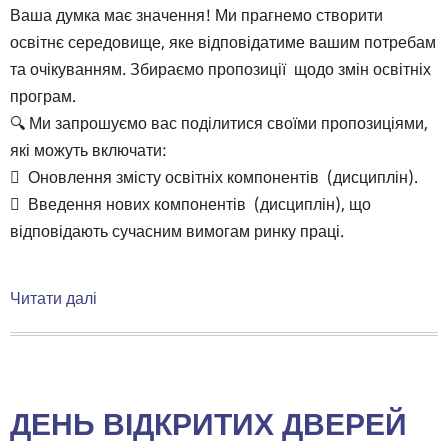
Ваша думка має значення! Ми прагнемо створити
освітнє середовище, яке відповідатиме вашим потребам
та очікуванням. Збираємо пропозиції щодо змін освітніх
програм.
🔍 Ми запрошуємо вас поділитися своїми пропозиціями,
які можуть включати:
 Оновлення змісту освітніх компонентів (дисциплін).
 Введення нових компонентів (дисциплін), що
відповідають сучасним вимогам ринку праці.
Читати далі
про
🎓
Шановні
студенти
НН
ДЕНЬ ВІДКРИТИХ ДВЕРЕЙ
ІМІТ!