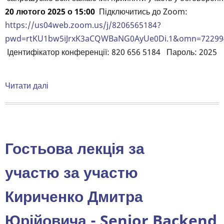
20 лютого 2025
о 15:00
Підключитись до Zoom:
https://us04web.zoom.us/j/8206565184?
pwd=rtKU1bw5iJrxK3aCQWBaNG0AyUe0Di.1&omn=72299
Ідентифікатор конференції: 820 656 5184 Пароль: 2025
Читати далі
про
Запрошуємо
всіх
бажаючих
прийняти
Гостьова лекція за
участь
у
участю за участю
обговоренні
Кириченко Дмитра
у
відкритій
Юрійовича - Senior Backend
відеоконференції