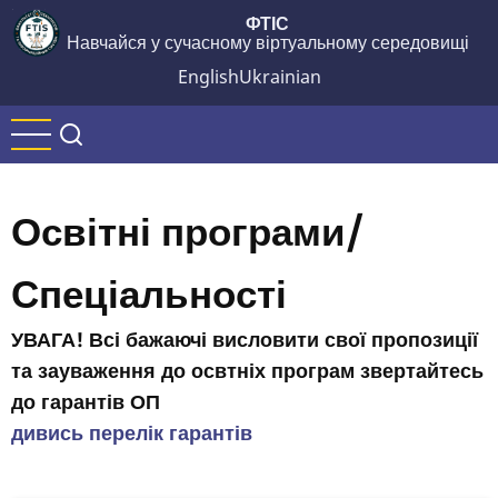
Перейти
ФТІС
Навчайся у сучасному віртуальному середовищі
до
основного
English
Ukrainian
вмісту
Освітні програми/
Спеціальності
УВАГА! Всі бажаючі висловити свої пропозиції
та зауваження до освтніх програм звертайтесь
до гарантів ОП
дивись перелік гарантів