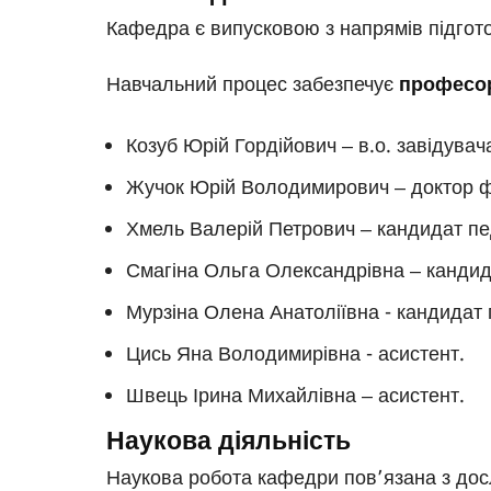
Кафедра є випусковою з напрямів підгото
Навчальний процес забезпечує
професор
Козуб Юрій Гордійович ‒ в.о. завідувач
Жучок Юрій Володимирович ‒ доктор ф
Хмель Валерій Петрович ‒ кандидат пед
Смагіна Ольга Олександрівна ‒ кандида
Мурзіна Олена Анатоліївна - кандидат 
Цись Яна Володимирівна - асистент.
Швець Ірина Михайлівна ‒ асистент.
Наукова діяльність
Наукова робота кафедри пов’язана з дос