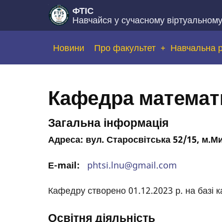
Перейти
ФТІС
Навчайся у сучасному віртуальном
до
основного
Основна
Новини
Про факультет
Навчальна 
вмісту
навіґація
Кафедра математ
Загальна інформація
Адреса: вул. Старосвітська 52/15, м.Ми
Е-mаіl:
phtsi.lnu@gmail.com
Кафедру створено 01.12.2023 р. на базі 
Освітня діяльність