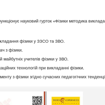
ункціонує науковий гурток «Фізики методика виклада
икладання фізики у ЗЗСО та ЗВО.
ач з фізики.
 майбутніх учителів фізики у ЗВО.
аційних технологій при викладанні фізики.
енту з фізики згідно сучасних педагогічних тенденці