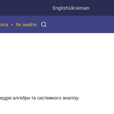
English
Ukrainian
єнта
Як знайти
федри алгебри та системного аналізу.