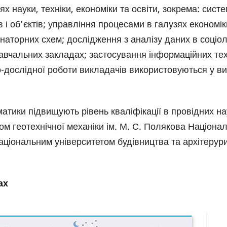
ях науки, техніки, економіки та освіти, зокрема: сист
 і об’єктів; управління процесами в галузях економік
наторних схем; дослідження з аналізу даних в соціолог
вчальних закладах; застосування інформаційних техно
о-дослідної роботи викладачів використовуються у в
тики підвищують рівень кваліфікації в провідних на
м геотехнічної механіки ім. М. С. Полякова Націонал
національним університетом будівництва та архітеру
ах