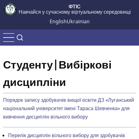
Перейти
ФТІС
Навчайся у сучасному віртуальному середовищі
до
основного
English
Ukrainian
вмісту
Студенту|Вибіркові
дисципліни
Порядок запису здобувачів вищої освіти ДЗ «Луганський
національний університет імені Тараса Шевченка» для
вивчення дисциплін вільного вибору
Перелік дисциплін вільного вибору для здобувачів