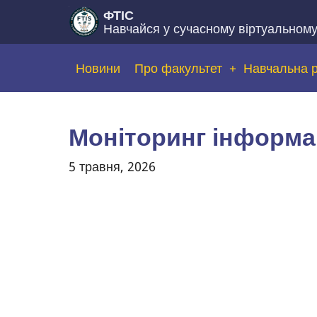
Перейти
ФТІС
Навчайся у сучасному віртуальном
до
основного
Основна
Новини
Про факультет
Навчальна 
вмісту
навіґація
Моніторинг інформа
5 травня, 2026