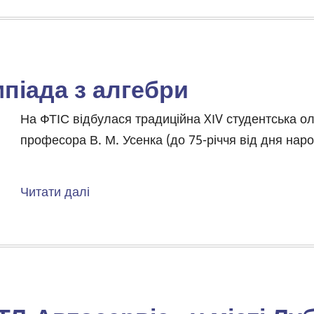
Онлайн-
зустріч
від
ГО
мпіада з алгебри
«Навчай
для
Body
На ФТІС відбулася традиційна XІV студентська ол
України»
професора В. М. Усенка (до 75-річчя від дня нар
Читати далі
про
XІV
студентська
олімпіада
з
алгебри