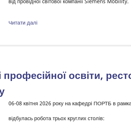
місті
від провідної світової компанії Siemens Mobility.
Лубни.
Читати далі
про
Комп’ютерне
обладнання
від
Siemens
Mobility
і професійної освіти, рест
у
Body
06-08 квітня 2026 року на кафедрі ПОРТБ в рамка
відбулась робота трьох круглих столів: