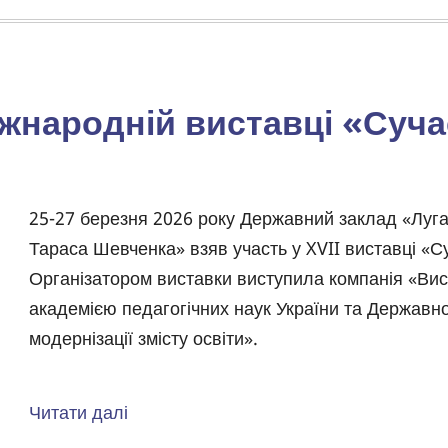
🎓
ДЕНЬ
АБІТУРІЄНТА
ОНЛАЙН
жнародній виставці «Сучас
Body
25-27 березня 2026 року Державний заклад «Луга
Тараса Шевченка» взяв участь у XVII виставці «Су
Організатором виставки виступила компанія «Вис
академією педагогічних наук України та Державн
модернізації змісту освіти».
Читати далі
про
Золота