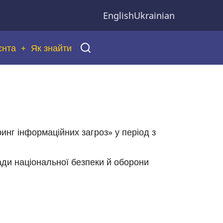
English
Ukrainian
єнта
Як знайти
инг інформаційних загроз» у період з
ади національної безпеки й оборони