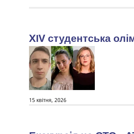
XІV студентська олі
15 квітня, 2026