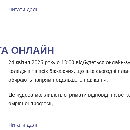
Читати далі
про
Моніторинг
інформаційних
загроз
НТА ОНЛАЙН
Body
24 квітня 2026 року о 13:00 відбудеться онлайн-зу
коледжів та всіх бажаючих, що вже сьогодні пла
обирають напрям подальшого навчання.
Це чудова можливість отримати відповіді на всі 
омріяної професії.
Читати далі
про