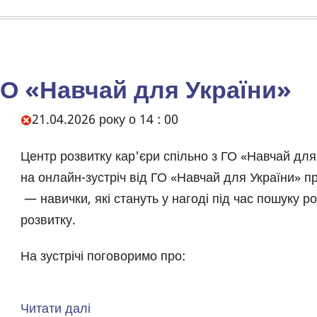
медаль
на
міжнародній
виставці
ГО «Навчай для України»
«Сучасні
Body
21.04.2026 року о 14 : 00
заклади
освіти
Центр розвитку кар'єри спільно з ГО «Навчай для 
–
на онлайн-зустріч від ГО «Навчай для України» 
2026»
— навички, які стануть у нагоді під час пошуку р
розвитку.
На зустрічі поговоримо про:
Читати далі
про