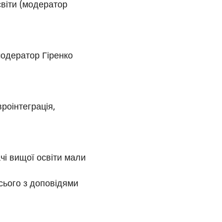
світи (модератор
(модератор Гіренко
роінтеграція,
ачі вищої освіти мали
сього з доповідями