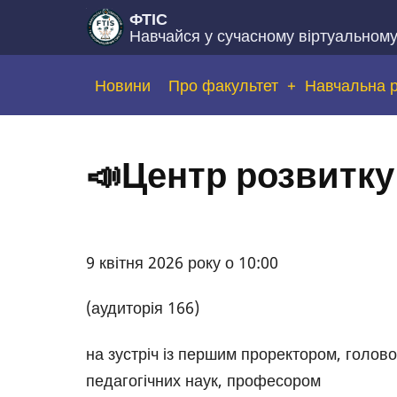
Перейти
ФТІС
Навчайся у сучасному віртуальном
до
основного
Основна
Новини
Про факультет
Навчальна 
вмісту
навіґація
📣Центр розвитку
9 квітня 2026 року о 10:00
(аудиторія 166)
на зустріч із першим проректором, голово
педагогічних наук, професором