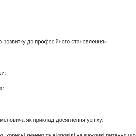
го розвитку до професійного становлення»
ри;
я;
еменовича як приклад досягнення успіху.
, корисні знання та відповіді на важливі питання що