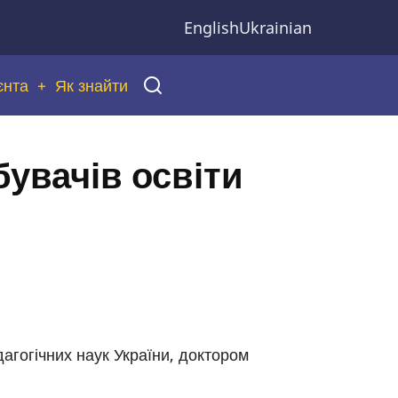
English
Ukrainian
єнта
Як знайти
бувачів освіти
агогічних наук України, доктором