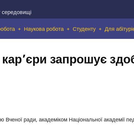
у середовищі
робота
Наукова робота
Студенту
Для абітурі
 кар’єри запрошує здо
ю Вченої ради, академіком Національної академії пед